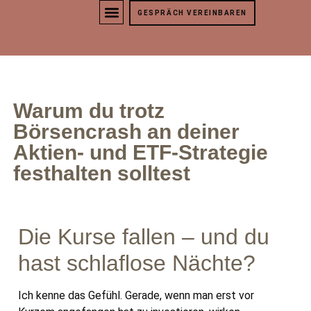
GESPRÄCH VEREINBAREN
ÜBER MICH
Warum du trotz
Börsencrash an deiner
Aktien- und ETF-Strategie
festhalten solltest
Die Kurse fallen – und du
hast schlaflose Nächte?
Ich kenne das Gefühl. Gerade, wenn man erst vor