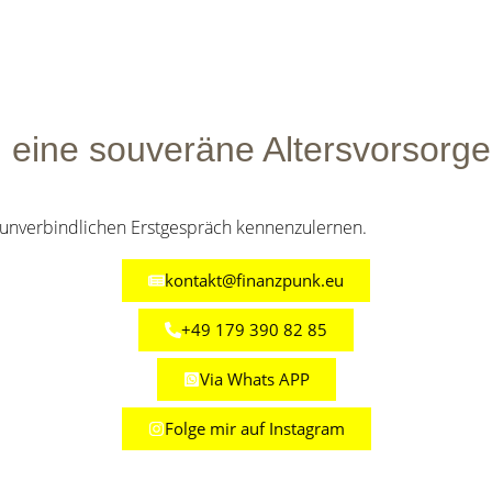
 eine souveräne Altersvorsorge
m unverbindlichen Erstgespräch kennenzulernen.
kontakt@finanzpunk.eu
+49 179 390 82 85
Via Whats APP
Folge mir auf Instagram